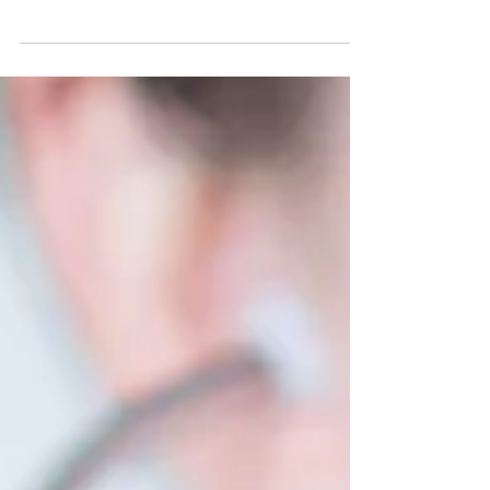
associée à une inflammation de toute la zone articulaire
avec aussi la synoviale et les tissus de soutien : ligaments,
tendons et muscles. Elle se développe sur un terrain
inflammatoire à bas bruit entrecoupé de périodes de
poussées. Elle se traduit par des douleurs, une raideur et
une gêne fonctionnelle. Ses facteurs de risque sont :
surpoids, syndrome métabolique, inactivité physique,
surmenage articulaire, déséquilibre