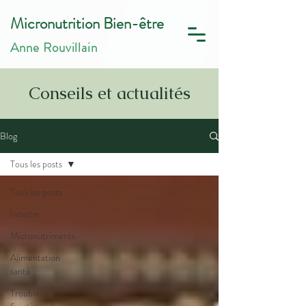
Micronutrition Bien-être
Anne Rouvillain
Conseils et actualités
Blog
Tous les posts
Tous les posts
Intestin
Micronutriments
Alimentation
santé
Trouble