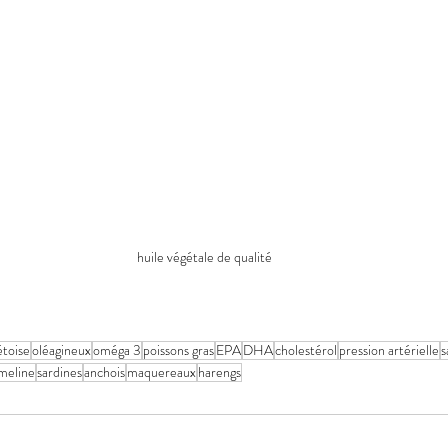
huile végétale de qualité
étoise
oléagineux
oméga 3
poissons gras
EPA
DHA
cholestérol
pression artérielle
s
meline
sardines
anchois
maquereaux
harengs