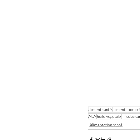
aliment santé
alimentation cr
ALA
huile végétale
lin
colza
ca
Alimentation santé