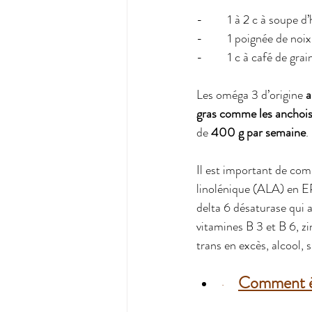
-         1 à 2 c à soupe d
-         1 poignée de noix
-         1 c à café de gr
Les oméga 3 d’origine 
a
gras comme les anchois
de 
400 g par semaine
.
Il est important de com
linolénique (ALA) en E
delta 6 désaturase qui a
vitamines B 3 et B 6, zi
trans en excès, alcool, 
Comment év
·     