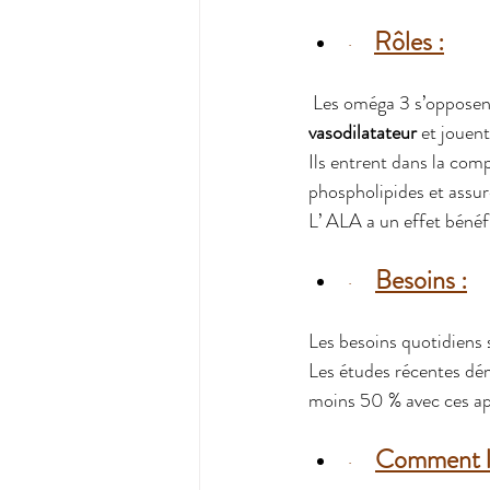
Rôles :
·     
 Les oméga 3 s’opposent
vasodilatateur
 et jouent
Ils entrent dans la co
phospholipides et assur
L’ ALA a un effet bénéfi
Besoins :
·    
Les besoins quotidiens 
Les études récentes dém
moins 50 % avec ces ap
Comment l
·    