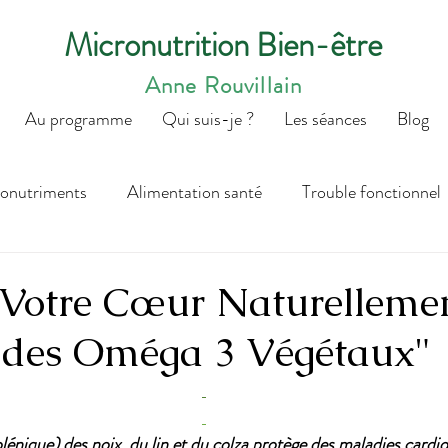
Micronutrition Bien-être
Anne Rouvillain
Au programme
Qui suis-je ?
Les séances
Blog
onutriments
Alimentation santé
Trouble fonctionnel
LAN BIOLOGIQUE
 Votre Cœur Naturellemen
s des Oméga 3 Végétaux"
lénique) des noix, du lin et du colza protège des maladies cardio