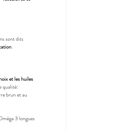
ns sont dits 
tation
.
noix et les huiles 
e qualité: 
rre brun et au 
 Oméga 3 longues 