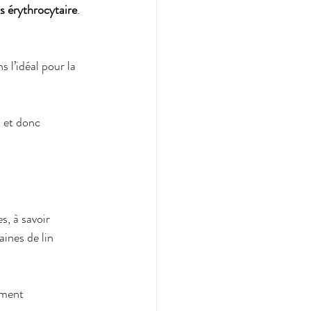
as érythrocytaire
. 
l’idéal pour la 
 et donc 
, à savoir 
ines de lin 
ement 