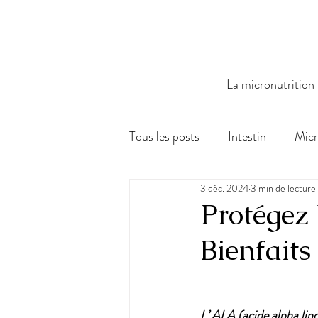
La micronutrition
Tous les posts
Intestin
Micr
3 déc. 2024
3 min de lecture
Fonction physiologique
BI
Protégez
Bienfait
L’ ALA (acide alpha lino