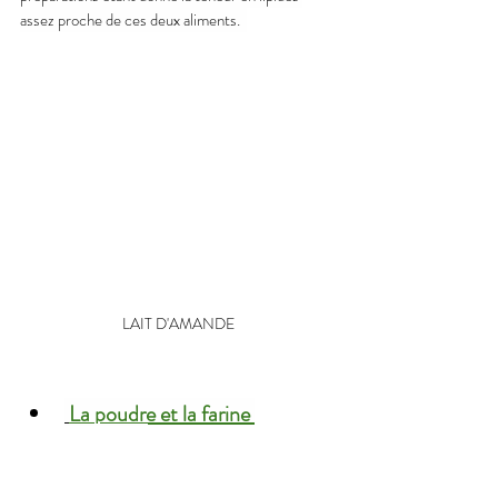
assez proche de ces deux aliments.  
LAIT D'AMANDE
La poudre et la farine 
d'amande
Sans gluten et pauvre en glucides
, la poudre 