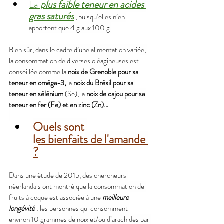
La 
plus faible teneur en acides 
gras saturés
, puisqu’elles n’en 
apportent que 4 g aux 100 g.
Bien sûr, dans le cadre d’une alimentation variée, 
la consommation de diverses oléagineuses est 
conseillée comme la 
noix de Grenoble pour sa 
teneur en oméga-3,
 la 
noix du Brésil pour sa 
teneur en sélénium 
(Se), la 
noix de cajou pour sa 
teneur en fer (Fe) et en zinc (Zn)…
Quels sont 
les bienfaits de l'amande 
?
Dans une 
étude de 2015
,
 des chercheurs 
néerlandais ont montré que la consommation de 
fruits à coque est associée à une 
meilleure 
longévité
 : les personnes qui consomment 
environ 10 grammes de noix et/ou d’arachides par 