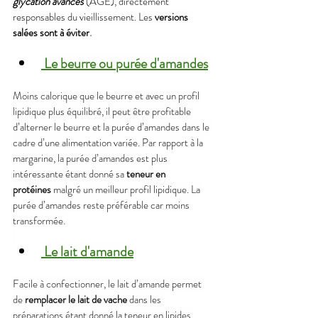
glycation avancés
(AGE), 
directement 
responsables du vieillissement. Les 
versions 
salées sont à éviter
.
Le beurre ou purée d'amandes
Moins calorique que le beurre et avec un profil 
lipidique plus équilibré, il peut être profitable 
d’alterner le beurre et la purée d’amandes dans le 
cadre d’une alimentation variée. Par rapport à la 
margarine, la purée d’amandes est plus 
intéressante étant donné sa 
teneur en 
protéines
 malgré un meilleur profil lipidique. La 
purée d’amandes reste préférable car moins 
transformée.
Le lait d'amande
Facile à confectionner, le lait d’amande permet 
de 
remplacer le lait de vache 
dans les 
préparations étant donné la teneur en lipides 