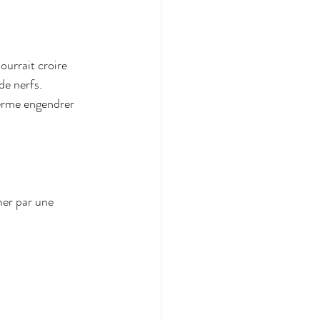
urrait croire 
de nerfs.
terme engendrer 
mer par une 