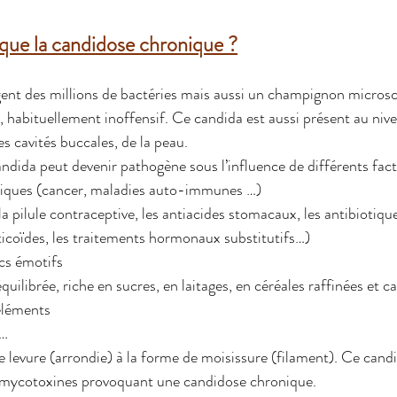
que la candidose chronique ?
ègent des millions de bactéries mais aussi un champignon micr
, habituellement inoffensif. Ce candida est aussi présent au niv
s cavités buccales, de la peau.
andida peut devenir pathogène sous l’influence de différents fact
niques (cancer, maladies auto-immunes …)
 pilule contraceptive, les antiacides stomacaux, les antibiotique
ticoïdes, les traitements hormonaux substitutifs…)
ocs émotifs
quilibrée, riche en sucres, en laitages, en céréales raffinées et c
éléments
 …
me levure (arrondie) à la forme de moisissure (filament). Ce candid
s mycotoxines provoquant une candidose chronique.