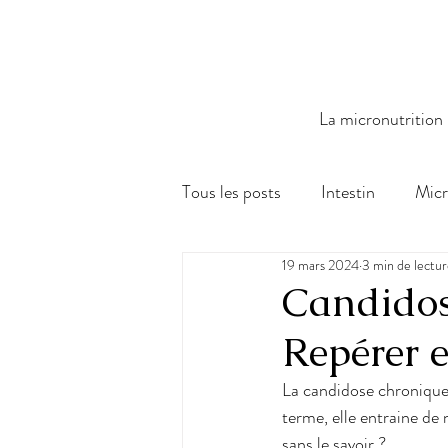
La micronutrition
Tous les posts
Intestin
Micr
19 mars 2024
3 min de lectu
Fonction physiologique
BI
Candidos
Repérer e
La candidose chronique e
terme, elle entraine de
sans le savoir ?