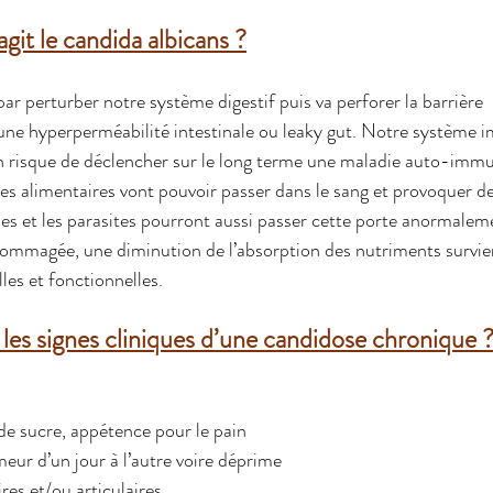
it le candida albicans ?
 perturber notre système digestif puis va perforer la barrière 
une 
hyperperméabilité intestinale ou leaky gut
. Notre système i
 un risque de déclencher sur le long terme une maladie auto-imm
nes alimentaires vont pouvoir passer dans le sang et provoquer de
ues et les parasites pourront aussi passer cette porte anormalem
mmagée, une diminution de l’absorption des nutriments survien
les et fonctionnelles.
les signes cliniques d’une candidose chronique 
de sucre, appétence pour le pain
meur d’un jour à l’autre voire déprime
es et/ou articulaires