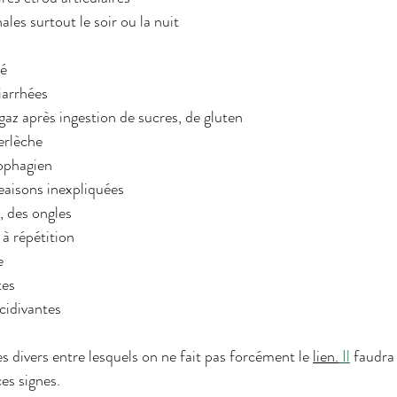
es surtout le soir ou la nuit
lé
iarrhées
az après ingestion de sucres, de gluten
erlèche
ophagien
eaisons inexpliquées
, des ongles
à répétition
e
tes
cidivantes
s divers entre lesquels on ne fait pas forcément le 
lien.
Il
 faudra
es signes.