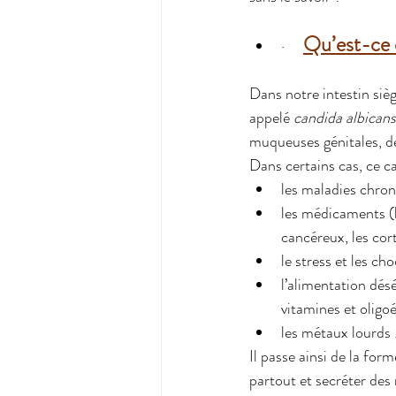
Qu’est-ce 
·    
Dans notre intestin si
appelé 
candida albicans
muqueuses génitales, de
Dans certains cas, ce c
les maladies chro
les médicaments (la
cancéreux, les cor
le stress et les ch
l’alimentation désé
vitamines et oligo
les métaux lourds
Il passe ainsi de la for
partout et secréter de