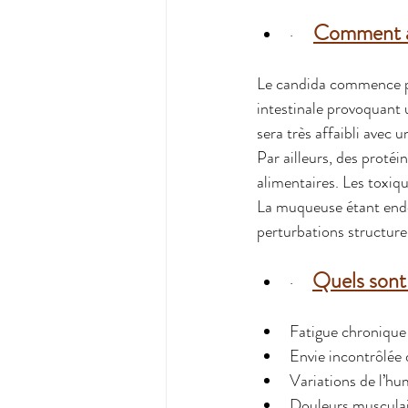
Comment ag
·   
Le candida commence par
intestinale provoquant 
sera très affaibli avec
Par ailleurs, des protéi
alimentaires. Les toxiq
La muqueuse étant endo
perturbations structurel
Quels sont 
·    
Fatigue chronique
Envie incontrôlée 
Variations de l’hu
Douleurs musculair