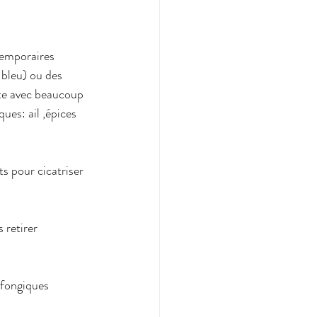
temporaires 
 bleu) ou des 
nte avec beaucoup 
es: ail ,épices 
s pour cicatriser 
 retirer 
 fongiques 