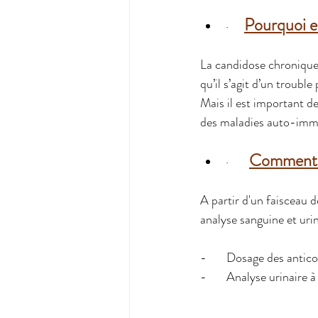
Pourquoi es
·   
La candidose chronique 
qu’il s’agit d’un troubl
Mais il est important de
des maladies auto-immun
Comment ét
·      
A partir d'un faisceau d
analyse sanguine et urin
-       Dosage des anti
-       Analyse urinaire