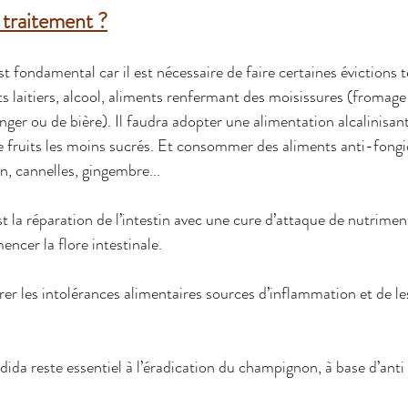
 traitement ?
t fondamental car il est nécessaire de faire certaines évictions 
ts laitiers, alcool, aliments renfermant des moisissures (fromage
anger ou de bière). Il faudra adopter une alimentation alcalinisa
 fruits les moins sucrés. Et consommer des aliments anti-fongiqu
, cannelles, gingembre...
t la 
réparation de l’intestin 
avec une cure d’attaque de nutriment
ncer la flore intestinale.
rer les intolérances alimentaires sources d’inflammation et de les
ida reste essentiel à l’éradication du champignon, à base d’anti