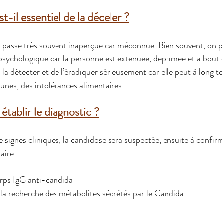
t-il essentiel de la déceler ?
passe très souvent inaperçue car méconnue. Bien souvent, on po
e psychologique car la personne est exténuée, déprimée et à bout 
 la détecter et de l’éradiquer sérieusement car elle peut à long 
es, des intolérances alimentaires...
ablir le diagnostic ?
e signes cliniques, la candidose sera suspectée, ensuite à confir
aire.
corps IgG anti-candida
 à la recherche des métabolites sécrétés par le Candida.