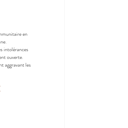
mmunitaire en 
une.
s intolérances 
ent ouverte.
t aggravant les 
?