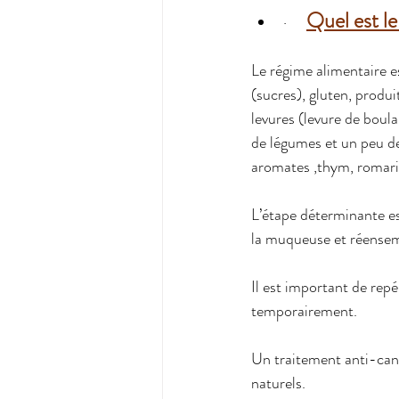
Quel est le
·   
Le régime alimentaire es
(sucres), gluten, produi
levures (levure de boul
de légumes et un peu de
aromates ,thym, romarin
L’étape déterminante es
la muqueuse et réenseme
Il est important de repé
temporairement.
Un traitement anti-cand
naturels.