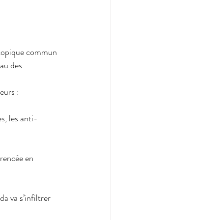
oscopique commun 
eau des 
eurs :
s, les anti-
arencée en 
a va s’infiltrer 